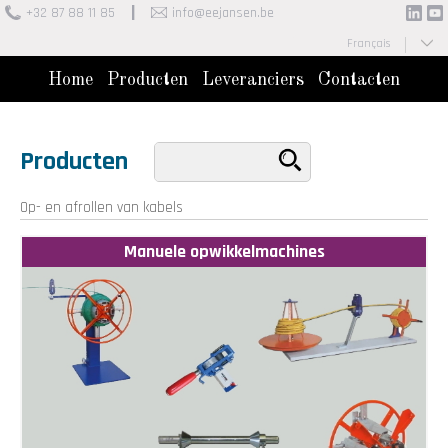
+32 87 88 11 85
info@eejansen.be
Français
Nederlands
Home
Producten
Leveranciers
Contacten
Producten
Op- en afrollen van kabels
Manuele opwikkelmachines