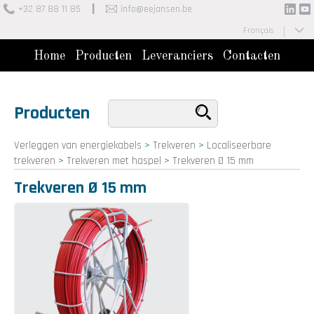
+32 87 88 11 85
info@eejansen.be
Français
Nederlands
Home
Producten
Leveranciers
Contacten
Producten
Verleggen van energiekabels
>
Trekveren
>
Localiseerbare
trekveren
>
Trekveren met haspel
>
Trekveren Ø 15 mm
Trekveren Ø 15 mm