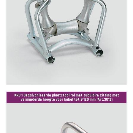
KRO 1 Gegalvaniseerde plaatstaal rol met tubulaire zitting met
verminderde hoogte voor kabel tot Ø 120 mm (Art.3012)