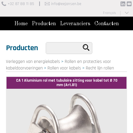
+32 87 88 11 85
info@eejansen.be
Français
Nederlands
Home
Producten
Leveranciers
Contacten
Producten
Verleggen van energiekabels
>
Rollen en protecties voor
kabeldoorvoeringen
>
Rollen voor kabels
>
Recht lijn rollen
CA 1 Aluminium rol met tubulaire zitting voor kabel tot Ø 70
mm (Art.81)