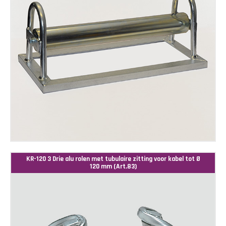
KR-120 3 Drie alu rolen met tubulaire zitting voor kabel tot Ø
120 mm (Art.83)