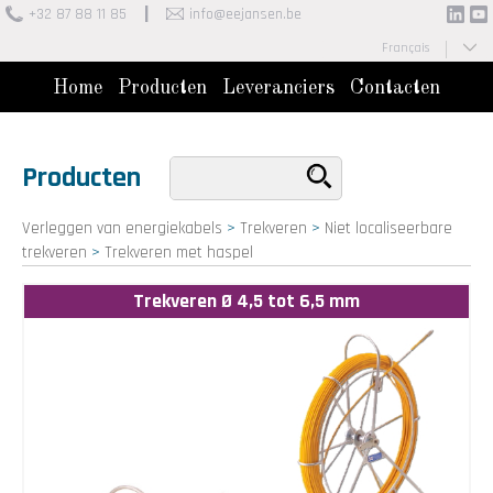
+32 87 88 11 85
info@eejansen.be
Français
Nederlands
Home
Producten
Leveranciers
Contacten
Producten
Verleggen van energiekabels
>
Trekveren
>
Niet localiseerbare
trekveren
>
Trekveren met haspel
Trekveren Ø 4,5 tot 6,5 mm