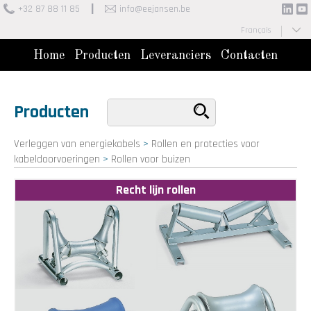
+32 87 88 11 85
info@eejansen.be
Français
Nederlands
Home
Producten
Leveranciers
Contacten
Producten
Verleggen van energiekabels
>
Rollen en protecties voor
kabeldoorvoeringen
>
Rollen voor buizen
Recht lijn rollen