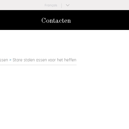
Français
Nederlands
Contacten
ssen
>
Stare stalen assen voor het heffen