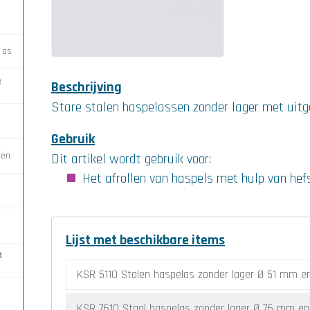
n
 Ø 3
6
oor
en
 as
ton
s Ø
n
e
al
7
n
Beschrijving
s
Stare stalen haspelassen zonder lager met uit
n
is Ø
et
n
Gebruik
n
hte
t
 te
fen
els
Dit artikel wordt gebruik voor:
ton
Het afrollen van haspels met hulp van he
en
ten
re
op
ie
7
op
3 en
r
el
Lijst met beschikbare items
en
t
n
KSR 5110 Stalen haspelas zonder lager Ø 51 mm e
KSR 7610 Staal haspelas zonder lager Ø 76 mm en