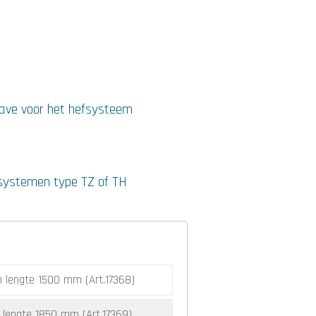
gave voor het hefsysteem
fsystemen type TZ of TH
n lengte 1500 mm (Art.17368)
 lengte 1850 mm (Art.17369)