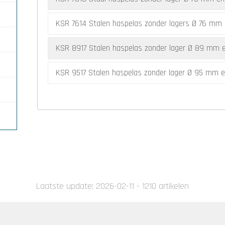
KSR 7614 Stalen haspelas zonder lagers Ø 76 mm 
KSR 8917 Stalen haspelas zonder lager Ø 89 mm e
KSR 9517 Stalen haspelas zonder lager Ø 95 mm e
 12
Laatste update: 2026-02-11 - 1210 artikelen
 DE
n
or