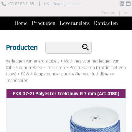
+32 87 88 11 85
info@eejansen.be
Français
Nederlands
Home
Producten
Leveranciers
Contacten
Producten
Verleggen van energiekabels
>
Machines voor het leggen van
kabels door trekken
>
Treklieren
>
Pooltreklieren (tractie met een
touw)
>
PCW 4 Kaapstaander paaltreklier voor luchtlijnen
>
Toebehoren
FKS 07-21 Polyester trektouw Ø 7 mm (Art.3185)