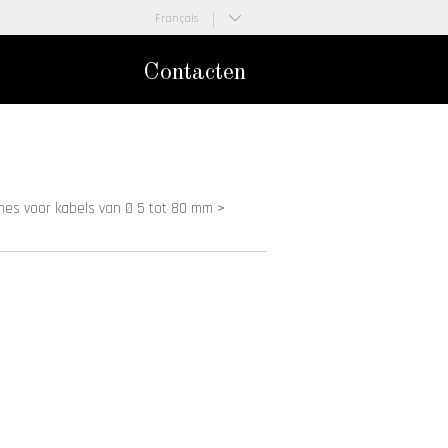
Français
Nederlands
Contacten
es voor kabels van Ø 5 tot 80 mm
>