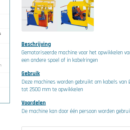
n
 Ø 3
6
oor
en
 as
ton
s
s Ø
n
e
al
7
n
s
Beschrijving
n
is Ø
 DE
et
n
Gemotoriseerde machine voor het opwikkelen va
een andere spoel of in kabelringen
n
hte
t
 te
n
fen
els
ton
Gebruik
en
ten
re
op
ie
7
op
3 en
Deze machines worden gebruikt om kabels van 
tot 2500 mm te opwikkelen
r
el
AR
Voordelen
en
t
 12
n
De machine kan door één persoon worden gebrui