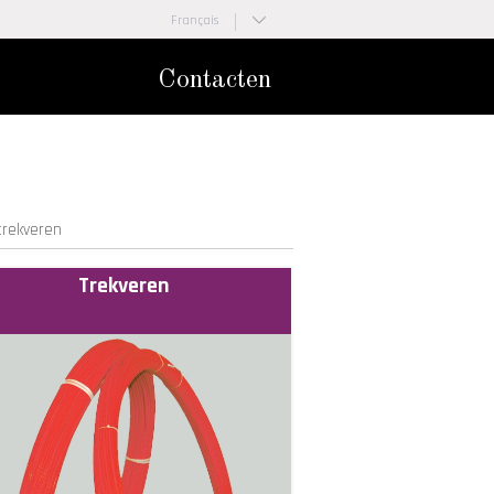
Français
Nederlands
Contacten
trekveren
Trekveren