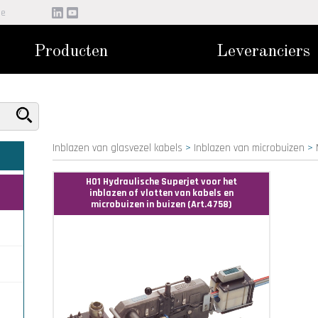
be
Producten
Leveranciers
Inblazen van glasvezel kabels
>
Inblazen van microbuizen
>
H01 Hydraulische Superjet voor het
inblazen of vlotten van kabels en
microbuizen in buizen (Art.4758)
s Ø
is