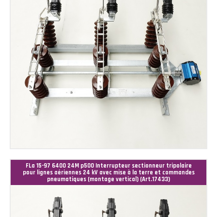
FLa 15-97 6400 24M p500 Interrupteur sectionneur tripolaire
pour lignes aériennes 24 kV avec mise à la terre et commandes
pneumatiques (montage vertical) (Art.17433)