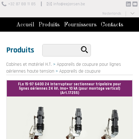
+32 87 88 11 85
info@eejansen.be
Nederlands
Français
Accueil
Produits
Fournisseurs
Contacts
Produits
Cabines et matériel H.T.
>
Appareils de coupure pour lignes
aériennes haute tension
>
Appareils de coupure
FLa 15-97 6400 24 Interrupteur sectionneur tripolaire pour
lignes aériennes 24 kV, Ima= 10 kA (pour montage vertical)
(Art.17255)