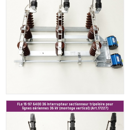
FLa 15-97 6400 36 Interrupteur sectionneur tripolaire pour
lignes aériennes 36 kV (montage vertical) (Art.17227)