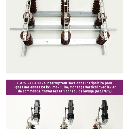
FLa 15-97 6400 24 Interrupteur sectionneur tripolaire pour
lignes aériennes 24 kV, Ima= 10 kA, montage vertical avec levier
de commande, traverses et 1 anneau de levage (Art.17615)