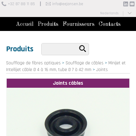
+32 87 88 11 85
info@eejansen.be
Nederlands
Français
Accueil
Produits
Fournisseurs
Contacts
Produits
Soufflage de fibres optiques
>
Soufflage de câbles
>
Minijet et
Intellijet câble Ø 4 à 16 mm, tube Ø 7 à 42 mm
>
Joints
Joints câbles