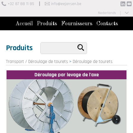
+32 87 88 11 85
info@eejansen.be
Nederlands
Français
Accueil
Produits
Fournisseurs
Contacts
Produits
Transport / Déroulage de tourets
>
Déroulage de tourets
Déroulage par levage de l'axe