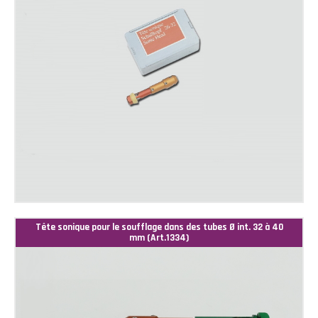
Tête sonique pour le soufflage dans des tubes Ø int. 32 à 40
mm (Art.1334)