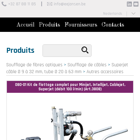
+32 87 88 11 85
info@eejansen.be
Nederlands
Français
Accueil
Produits
Fournisseurs
Contacts
Produits
Soufflage de fibres optiques
>
Soufflage de câbles
>
Superjet
câble Ø 9 à 32 mm, tube Ø 20 à 63 mm
>
Autres accessoires
080-01 Kit de flottage complet pour Minijet, Intellijet, Cablejet,
Superjet (débit 100 l/min) (Art.3808)