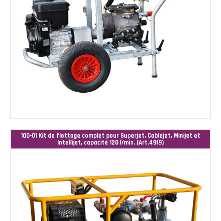
100-01 Kit de flottage complet pour Superjet, Cablejet, Minijet et
Intellijet, capacité 120 l/min. (Art.4919)