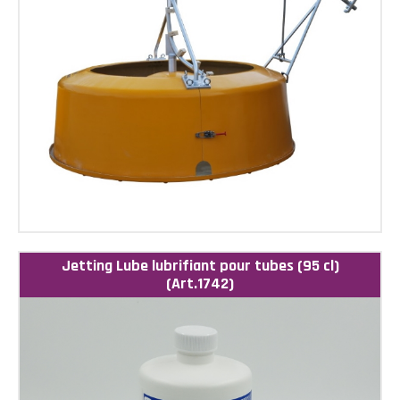
Jetting Lube lubrifiant pour tubes (95 cl)
(Art.1742)