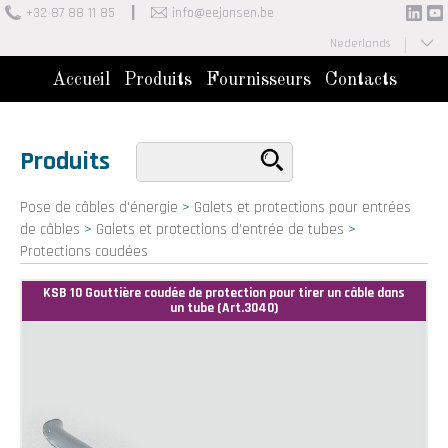
+32 87 88 11 85
info@eejansen.be
Nederlands
Français
Accueil
Produits
Fournisseurs
Contacts
Produits
Pose de câbles d'énergie
>
Galets et protections pour entrées
de câbles
>
Galets et protections d'entrée de tubes
>
Protections coudées
KSB 10 Gouttière coudée de protection pour tirer un câble dans
un tube (Art.3040)