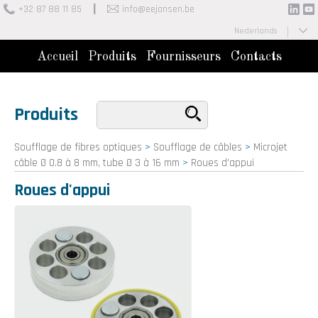
+32 87 88 11 85
info@eejansen.be
Nederlands
Français
Accueil
Produits
Fournisseurs
Contacts
Produits
Soufflage de fibres optiques
>
Soufflage de câbles
>
Microjet
câble Ø 0.8 à 8 mm, tube Ø 3 à 16 mm
>
Roues d'appui
Roues d'appui