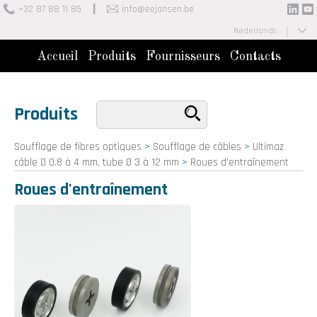
+32 87 88 11 85
info@eejansen.be
Nederlands
Français
Accueil
Produits
Fournisseurs
Contacts
Produits
Soufflage de fibres optiques
>
Soufflage de câbles
>
Ultimaz
câble Ø 0.8 à 4 mm, tube Ø 3 à 12 mm
>
Roues d'entraînement
Roues d'entraînement