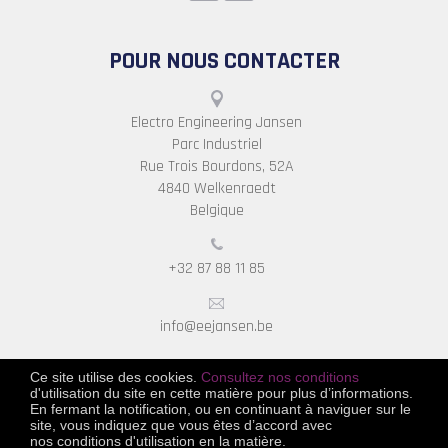
POUR NOUS CONTACTER
Electro Engineering Jansen
Parc Industriel
Rue Trois Bourdons, 52A
4840 Welkenraedt
Belgique
+32 87 88 11 85
info@eejansen.be
Ce site utilise des cookies.
Consultez nos conditions
d'utilisation du site en cette matière pour plus d’informations.
En fermant la notification, ou en continuant à naviguer sur le
site, vous indiquez que vous êtes d’accord avec
nos conditions d'utilisation en la matière.
© Electro Engineering Jansen