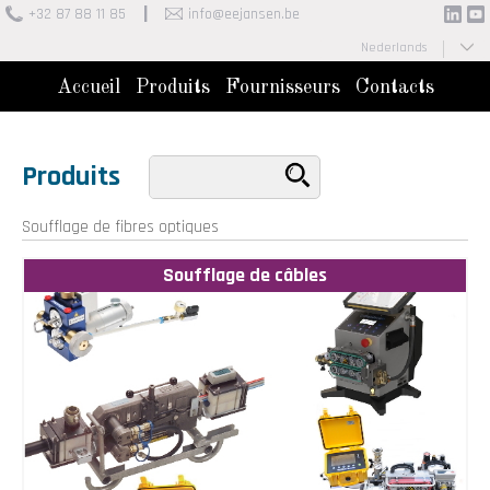
+32 87 88 11 85
info@eejansen.be
Nederlands
Français
Accueil
Produits
Fournisseurs
Contacts
Produits
Soufflage de fibres optiques
Soufflage de câbles