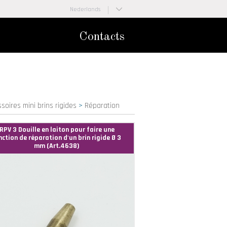
Nederlands
Français
Contacts
soires mini brins rigides
>
Réparation
RPV 3 Douille en laiton pour faire une
nction de réparation d'un brin rigide Ø 3
mm (Art.4638)