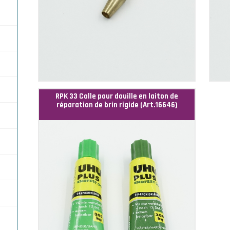
 3
rde)
ur
 Ø
nal
ion
an
r
 Ø
bre
 de
es
RPK 33 Colle pour douille en laiton de
réparation de brin rigide (Art.16646)
o-
ro-
e de