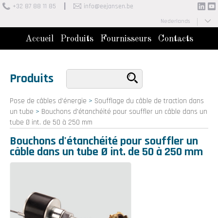
+32 87 88 11 85
info@eejansen.be
Nederlands
Français
Accueil
Produits
Fournisseurs
Contacts
Produits
Pose de câbles d'énergie
>
Soufflage du câble de traction dans
un tube
>
Bouchons d'étanchéité pour souffler un câble dans un
tube Ø int. de 50 à 250 mm
Bouchons d'étanchéité pour souffler un
câble dans un tube Ø int. de 50 à 250 mm