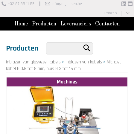
+32 87 88 11 85
info@eejansen.be
Français
Nederlands
Home
Producten
Leveranciers
Contacten
Producten
Inblazen van glasvezel kabels
>
Inblazen van kabels
>
Microjet
kabel Ø 0.8 tot 8 mm, buis Ø 3 tot 16 mm
Machines