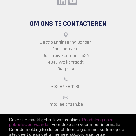
OM ONS TE CONTACTEREN
Electro Engineering Jansen
Parc Industriel
Rue Trois Bourdons, 52A
4840 Welkenraedt
Belgique
+32 87 88 11 85
info@eejansen.be
Deze site maakt gebruik van cookies.
Raadpleeg onze
gebruiksvoorwaarden
voor deze site voor meer informatie.
Door de melding te sluiten of door te gaan met surfen op de
site, geeft u aan dat u hiermee akkoord gaat onze