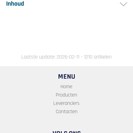
Inhoud
Het artikel bevat volgende onderdelen :
De trekkous
De soepele draad voor de longitudinale sluiting van
de trekkous
Laatste update: 2026-02-11 - 1210 artikelen
MENU
Home
Producten
Leveranciers
Contacten