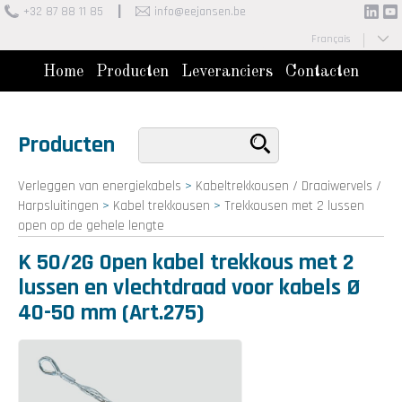
+32 87 88 11 85
info@eejansen.be
Français
Nederlands
Home
Producten
Leveranciers
Contacten
Producten
Verleggen van energiekabels
>
Kabeltrekkousen / Draaiwervels /
Harpsluitingen
>
Kabel trekkousen
>
Trekkousen met 2 lussen
open op de gehele lengte
K 50/2G Open kabel trekkous met 2
lussen en vlechtdraad voor kabels Ø
40-50 mm (Art.275)