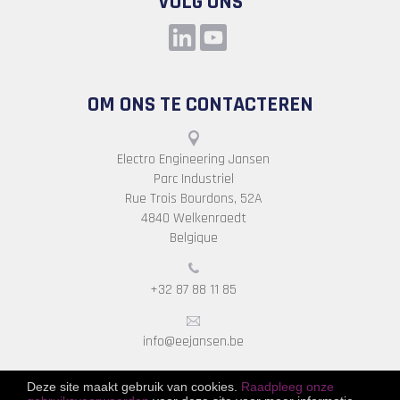
VOLG ONS
OM ONS TE CONTACTEREN
Electro Engineering Jansen
Parc Industriel
Rue Trois Bourdons, 52A
4840 Welkenraedt
Belgique
+32 87 88 11 85
info@eejansen.be
Deze site maakt gebruik van cookies.
Raadpleeg onze