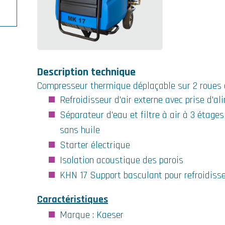
 3
s
rde)
s
V
à 2
ur
s
r
 un
s
 Ø
nal
ion
à 7
an
e
r
Description technique
ler
 Ø
Compresseur thermique déplaçable sur 2 roues 
bre
 de
le
es
 à
Refroidisseur d'air externe avec prise d'a
ler
r
R
o-
0 à
28
Séparateur d'eau et filtre à air à 3 étages 
2,7
sans huile
ro-
sur
it
 et
1 mm
Starter électrique
Isolation acoustique des parois
nge
ge
KHN 17 Support basculant pour refroidisse
e de
Caractéristiques
Marque : Kaeser