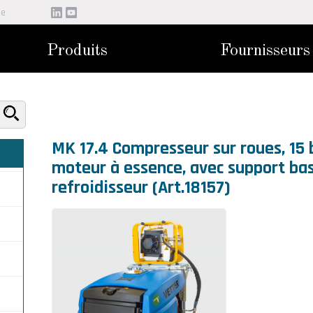
be
Produits
Fournisseurs
MK 17.4 Compresseur sur roues, 15 
moteur à essence, avec support ba
refroidisseur (Art.18157)
r
 Ø
de
e Ø