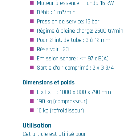
Moteur à essence : Honda 16 kW
Débit : 1 m³/min
Pression de service: 15 bar
ide
Régime à pleine charge: 2500 tr/min
e
Pour Ø int. de tube : 3 à 12 mm
Réservoir : 20 l
Emission sonore : <= 97 dB(A)
Sortie d'air comprimé : 2 x G 3/4"
Dimensions et poids
L x l x H : 1080 x 800 x 790 mm
190 kg (compresseur)
16 kg (refroidisseur)
Utilisation
Cet article est utilisé pour :