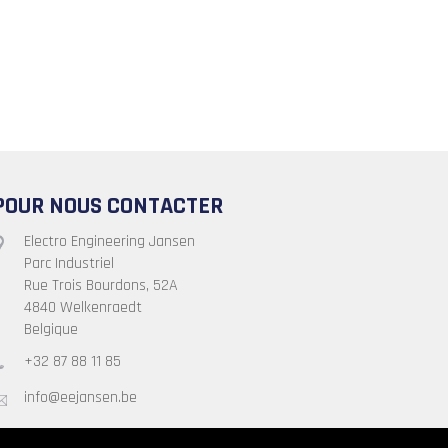
POUR NOUS CONTACTER
Electro Engineering Jansen
Parc Industriel
Rue Trois Bourdons, 52A
4840 Welkenraedt
Belgique
+32 87 88 11 85
info@eejansen.be