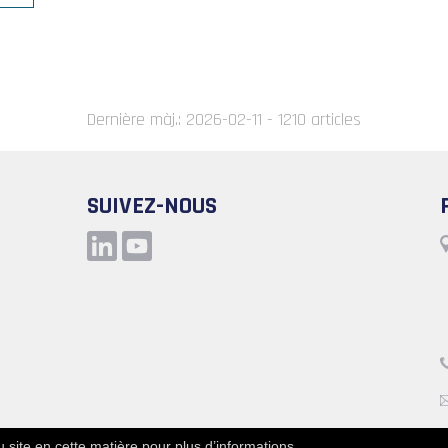
V
r
ide
Dernière màj.: 2026-02-11 - 1210 articles
e
r
SUIVEZ-NOUS
it
du site en cette matière pour plus d’informations.