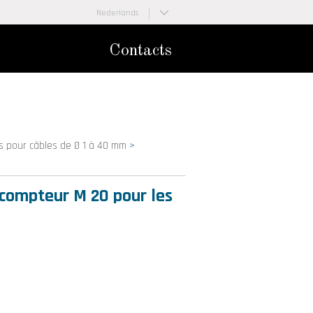
Nederlands
Français
Contacts
s pour câbles de Ø 1 à 40 mm
>
compteur M 20 pour les