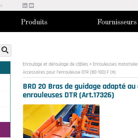
be
Produits
Fournisseurs
Enroulage et déroulage de câbles
>
Enrouleuses motorisée
Accessoires pour l'enrouleuse DTR (80-100) F (H)
BRD 20 Bras de guidage adapté au 
enrouleuses DTR (Art.17326)
r
 Ø
de
e Ø