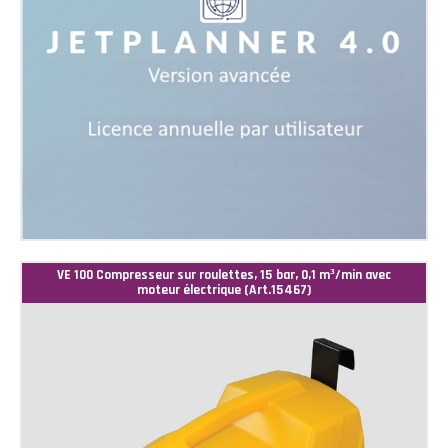
VE 100 Compresseur sur roulettes, 15 bar, 0,1 m³/min avec
moteur électrique (Art.15467)