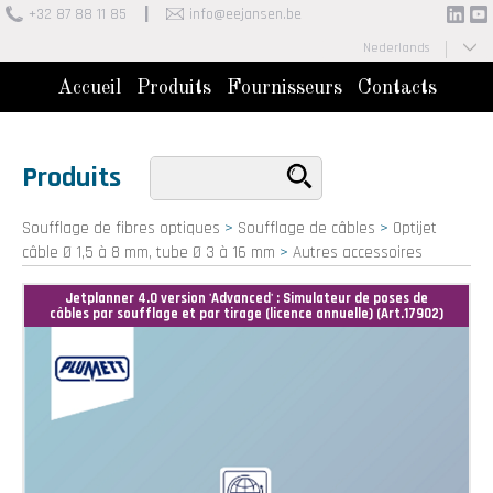
+32 87 88 11 85
info@eejansen.be
Nederlands
Français
Accueil
Produits
Fournisseurs
Contacts
Produits
Soufflage de fibres optiques
>
Soufflage de câbles
>
Optijet
câble Ø 1,5 à 8 mm, tube Ø 3 à 16 mm
>
Autres accessoires
Jetplanner 4.0 version 'Advanced' : Simulateur de poses de
câbles par soufflage et par tirage (licence annuelle) (Art.17902)