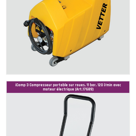
iComp 3 Compresseur portable sur roues, 11 bar, 120 l/min avec
moteur électrique (Art.17689)