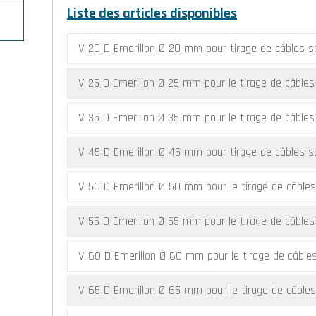
Liste des articles disponibles
nge
s
V 20 D Emerillon Ø 20 mm pour tirage de câbles so
s
V
à 2
r
V 25 D Emerillon Ø 25 mm pour le tirage de câbles 
s
à 7
e
V 35 D Emerillon Ø 35 mm pour le tirage de câbles 
le
V 45 D Emerillon Ø 45 mm pour tirage de câbles so
r
R
28
2,7
V 50 D Emerillon Ø 50 mm pour le tirage de câbles 
it
 et
V 55 D Emerillon Ø 55 mm pour le tirage de câbles
ge
V 60 D Emerillon Ø 60 mm pour le tirage de câbles
V 65 D Emerillon Ø 65 mm pour le tirage de câbles