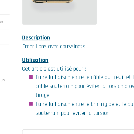
 3
rde)
ur
les
 Ø
nal
ion
an
Description
r
Emerillons avec coussinets
 Ø
bre
 de
es
Utilisation
o-
Cet article est utilisé pour :
Faire la liaison entre le câble du treuil et 
 un
ro-
sur
1 mm
câble souterrain pour éviter la torsion pr
ler
tirage
 à
Faire la liaison entre le brin rigide et le b
ler
souterrain pour éviter la torsion
0 à
e de