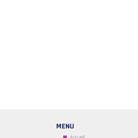
•
Colliers de serrage rapide
•
Cônes de centrage en polyam
•
Cônes de serrage et centrag
en fonte
MENU
Accueil