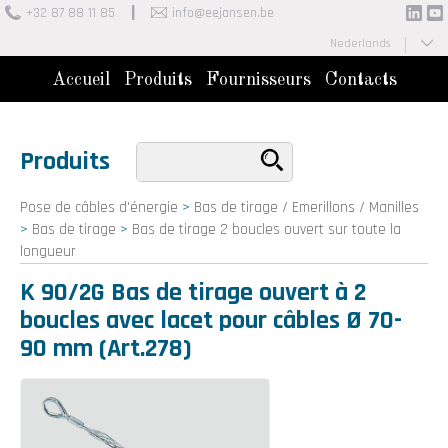
+32 87 88 11 85
info@eejansen.be
Nederlands
Français
Accueil
Produits
Fournisseurs
Contacts
Produits
Pose de câbles d'énergie
>
Bas de tirage / Emerillons / Manilles
>
Bas de tirage
>
Bas de tirage 2 boucles ouvert sur toute la
longueur
K 90/2G Bas de tirage ouvert à 2
boucles avec lacet pour câbles Ø 70-
90 mm (Art.278)