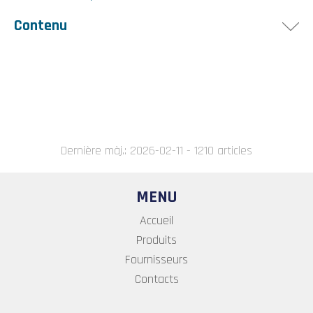
Contenu
L'article comprend les éléments suivants :
Le bas de tirage
Le lacet souple pour la fermeture longitudinale du
bas de tirage
Dernière màj.: 2026-02-11 - 1210 articles
MENU
Accueil
Produits
Fournisseurs
Contacts