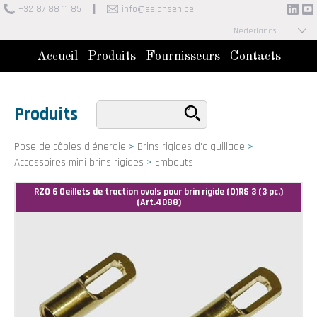
+32 87 88 11 85
info@eejansen.be
Nederlands
Français
Accueil
Produits
Fournisseurs
Contacts
Produits
Pose de câbles d'énergie
>
Brins rigides d'aiguillage
>
Accessoires mini brins rigides
>
Embouts
RZO 6 Oeillets de traction ovals pour brin rigide (O)RS 3 (3 pc.)
(Art.4088)