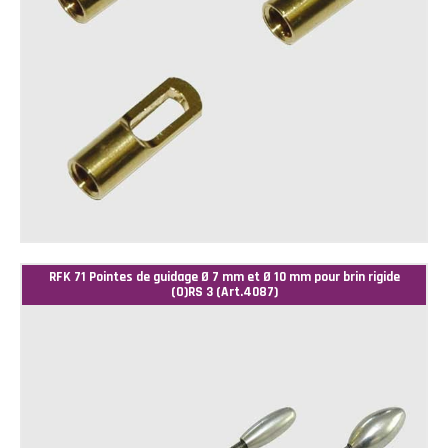
RFK 71 Pointes de guidage Ø 7 mm et Ø 10 mm pour brin rigide
(O)RS 3 (Art.4087)